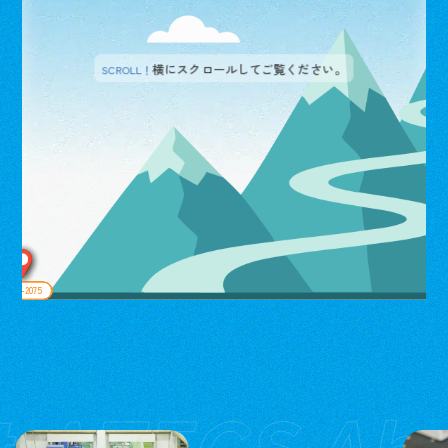
横にスクロールしてご覧ください。
SCROLL！
2045–2055
2035–2045
2055–2065
創業–2025
2025–2035
2065–2075